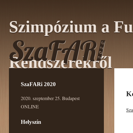
Szimpózium a Fu
Rendszerekről
SzaFARi 2020
K
2020. szeptember 25. Budapest
ONLINE
Sz
Helyszín